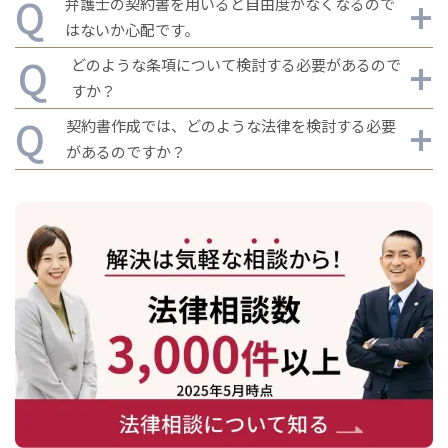
弁護士の契約書を用いると自由度がなくなるので
はないか心配です。
どのような条項について検討する必要があるので
すか？
契約書はルールを定めるものです。問題が発生した
契約書作成では、どのような法律を検討する必要
場合にルールに従って解決されるからこそ、将来の問題発
があるのですか？
検討を要する条項も契約類型ごとに異なりますが、
生時の状況を予測することができるようになるため、逆に
企業活動の自由度を高めるものといえます。
たとえば競業避止義務や契約の中途解約に関する条項、損
まず、契約違反がないことが大前提になります。契
害賠償に関する条項はトラブルが多く、検討の必要があり
ます。
約書に適用される法律は分野ごとに大きく異なります。例
えば、建設業の下請契約の場合は建設業法、業務委託契約
には下請法、フランチャイズ契約の場合は独占禁止法、と
いった具合です。