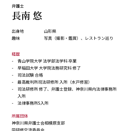
弁護士
長南 悠
出身地
山形県
趣味
写真（撮影・鑑賞）、レストラン巡り
経歴
-
青山学院大学 法学部法学科 卒業
-
早稲田大学 大学院法務研究科 修了
-
司法試験 合格
-
最高裁判所司法研修所 入所（水戸修習）
-
司法研修所 修了、弁護士登録、神奈川県内法律事務所
入所
-
法律事務所S入所
所属団体
神奈川県弁護士会相模原支部
同研修交流委員会