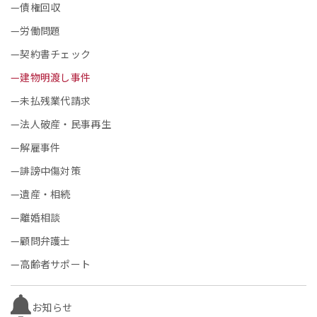
債権回収
労働問題
契約書チェック
建物明渡し事件
未払残業代請求
法人破産・民事再生
解雇事件
誹謗中傷対策
遺産・相続
離婚相談
顧問弁護士
高齢者サポート
お知らせ