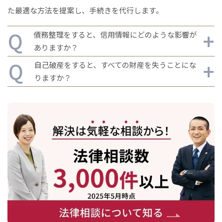
た最適な方法を提案し、手続きを代行します。
債務整理をすると、信用情報にどのような影響が
ありますか？
自己破産をすると、すべての財産を失うことにな
りますか？
債務整理を行うと、信用情報に記録が残り、新たな
借入が難しくなります。具体的には、任意整理の場合で5
自己破産をしても、すべての財産を失うわけではあ
年程度、自己破産や個人再生の場合で7〜10年程度信用情
報に記録が残ります。この期間中は、新規のクレジットカ
りません。生活に必要な最低限の財産（例えば、家財道具
ード発行やローンの利用が制限されます。
や生活必需品など）は手元に残すことができます。また、
特定の条件を満たせば、自宅や車を維持できる場合もあり
ます。