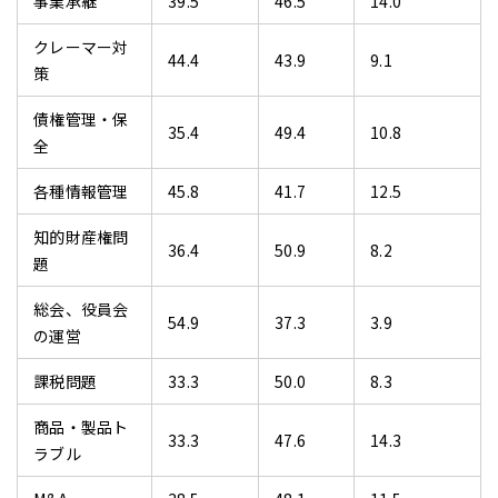
事業承継
39.5
46.5
14.0
クレーマー対
44.4
43.9
9.1
策
債権管理・保
35.4
49.4
10.8
全
各種情報管理
45.8
41.7
12.5
知的財産権問
36.4
50.9
8.2
題
総会、役員会
54.9
37.3
3.9
の運営
課税問題
33.3
50.0
8.3
商品・製品ト
33.3
47.6
14.3
ラブル