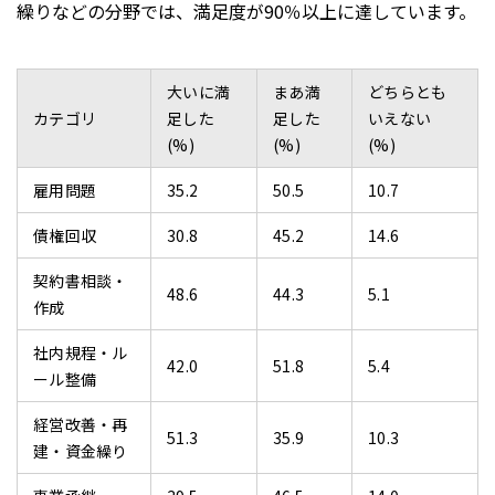
繰りなどの分野では、満足度が90％以上に達しています。
大いに満
まあ満
どちらとも
カテゴリ
足した
足した
いえない
(%)
(%)
(%)
雇用問題
35.2
50.5
10.7
債権回収
30.8
45.2
14.6
契約書相談・
48.6
44.3
5.1
作成
社内規程・ル
42.0
51.8
5.4
ール整備
経営改善・再
51.3
35.9
10.3
建・資金繰り