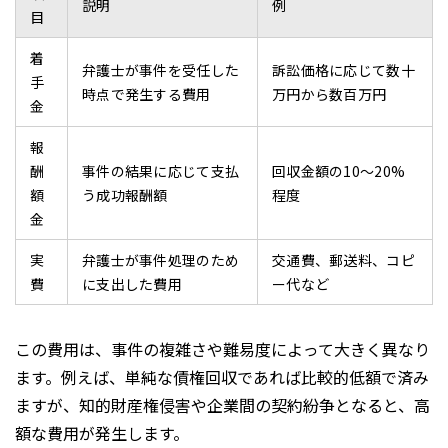
説明
例
目
着
弁護士が事件を受任した
訴訟価格に応じて数十
手
時点で発生する費用
万円から数百万円
金
報
酬
事件の結果に応じて支払
回収金額の10〜20%
額
う成功報酬額
程度
金
実
弁護士が事件処理のため
交通費、郵送料、コピ
費
に支出した費用
ー代など
この費用は、事件の複雑さや難易度によって大きく異なり
ます。例えば、単純な債権回収であれば比較的低額で済み
ますが、知的財産権侵害や企業間の契約紛争となると、高
額な費用が発生します。