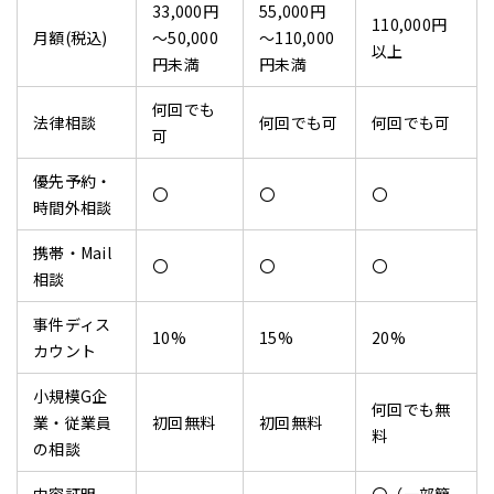
33,000円
55,000円
110,000円
月額(税込)
～50,000
～110,000
以上
円未満
円未満
何回でも
法律相談
何回でも可
何回でも可
可
優先予約・
〇
〇
〇
時間外相談
携帯・Mail
〇
〇
〇
相談
事件ディス
10%
15%
20%
カウント
小規模G企
何回でも無
業・従業員
初回無料
初回無料
料
の相談
内容証明
〇（一部簡