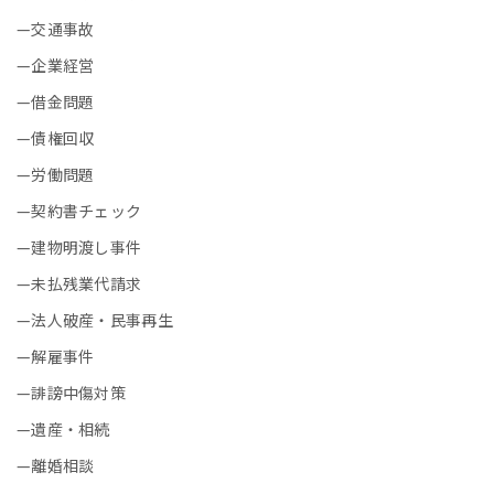
交通事故
企業経営
借金問題
債権回収
労働問題
契約書チェック
建物明渡し事件
未払残業代請求
法人破産・民事再生
解雇事件
誹謗中傷対策
遺産・相続
離婚相談