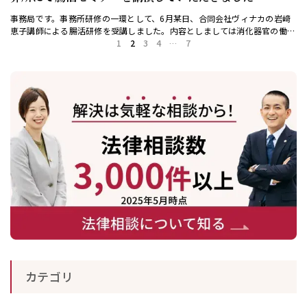
事務局です。事務所研修の一環として、6月某日、合同会社ヴィナカの岩﨑
恵子講師による腸活研修を受講しました。内容としましては消化器官の働き
を知り、現在の自分の腸の状態を知り、そのケア方法（添加物見直し、水分
1
2
3
4
…
7
の取り方、ストレ […]
カテゴリ