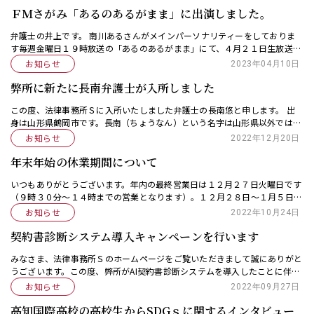
ＦＭさがみ「あるのあるがまま」に出演しました。
弁護士の井上です。 南川あるさんがメインパーソナリティーをしておりま
す毎週金曜日１９時放送の「あるのあるがまま」にて、４月２１日生放送に
出演しました！ ラジオ出演することが一つの人生の目標であったので、今
お知らせ
2023年04月10日
回出演でき、とて […]
弊所に新たに長南弁護士が入所しました
この度、法律事務所Ｓに入所いたしました弁護士の長南悠と申します。 出
身は山形県鶴岡市です。長南（ちょうなん）という名字は山形県以外では珍
しいとのことで、名乗った際には由来に興味をお持ちいただくことも多いで
お知らせ
2022年12月20日
す。一説によれば […]
年末年始の休業期間について
いつもありがとうございます。年内の最終営業日は１２月２７日火曜日です
（９時３０分～１４時までの営業となります）。１２月２８日～１月５日ま
ではお休みをいただき、令和５年１月６日から通常営業とさせていただきま
お知らせ
2022年10月24日
す。何卒宜しくお […]
契約書診断システム導入キャンペーンを行います
みなさま、法律事務所Ｓのホームページをご覧いただきまして誠にありがと
うございます。この度、弊所がAI契約書診断システムを導入したことに伴
い、２０２２年１１月３０日までの間、特別価格で契約書のリーガルチェッ
お知らせ
2022年09月27日
ク（１社１万円（ […]
高知国際高校の高校生からSDGｓに関するインタビュー