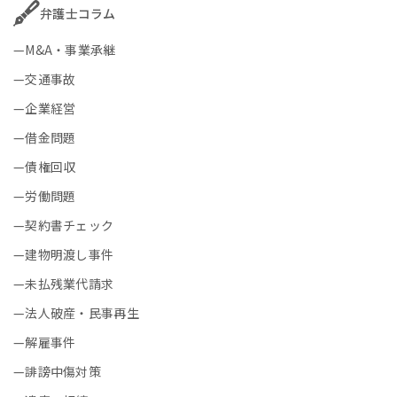
弁護士コラム
M&A・事業承継
交通事故
企業経営
借金問題
債権回収
労働問題
契約書チェック
建物明渡し事件
未払残業代請求
法人破産・民事再生
解雇事件
誹謗中傷対策