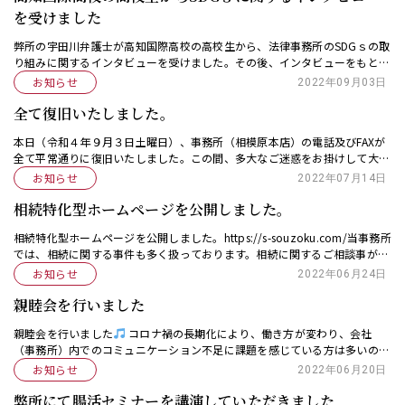
を受けました
弊所の宇田川弁護士が高知国際高校の高校生から、法律事務所のSDGｓの取
り組みに関するインタビューを受けました。その後、インタビューをもとに
作成されたポスターをお送りいただきました（許可を受けて掲載させていた
お知らせ
2022年09月03日
だいております […]
全て復旧いたしました。
本日（令和４年９月３日土曜日）、事務所（相模原本店）の電話及びFAXが
全て平常通りに復旧いたしました。この間、多大なご迷惑をお掛けして大変
申し訳ございませんでした。ご協力を頂き、誠にありがとうございました。
お知らせ
2022年07月14日
相続特化型ホームページを公開しました。
相続特化型ホームページを公開しました。https://s-souzoku.com/当事務所
では、相続に関する事件も多く扱っております。相続に関するご相談事がご
ざいましたら是非当事務所までお問い合わせ下さい。
お知らせ
2022年06月24日
親睦会を行いました
親睦会を行いました
コロナ禍の長期化により、働き方が変わり、会社
（事務所）内でのコミュニケーション不足に課題を感じている方は多いので
はないでしょうか。 弊所も、コロナ禍以降、飲食を伴う忘年会や新年会が
お知らせ
2022年06月20日
出来ず、どのような […]
弊所にて腸活セミナーを講演していただきました