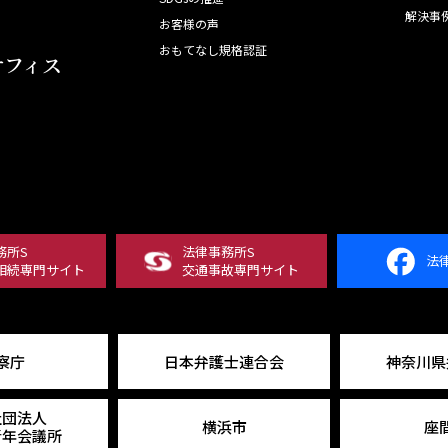
解決事
お客様の声
おもてなし規格認証
オフィス
務所S
法律事務所S
法
相続専門サイト
交通事故専門サイト
察庁
日本弁護士連合会
神奈川県
社団法人
横浜市
座
青年会議所