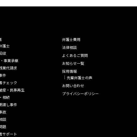
務
弁護士費用
弁護士
法律相談
回収
よくあるご質問
A・事業承継
お知らせ一覧
残業代請求
採用情報
事件
先輩弁護士の声
書チェック
お問い合わせ
破産・民事再生
プライバシーポリシー
・相続
明渡し事件
事故
相談
問題
者サポート