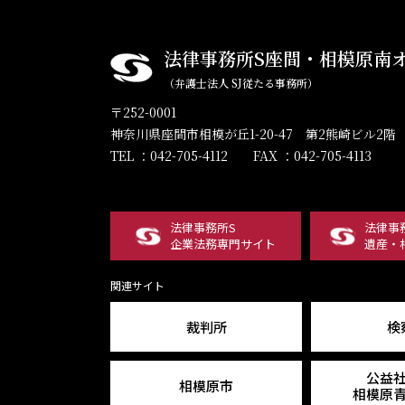
法律事務所S座間・相模原南
（弁護士法人 SJ従たる事務所）
〒252-0001
神奈川県座間市相模が丘1-20-47 第2熊崎ビル2階
TEL ：042-705-4112
FAX ：042-705-4113
法律事務所S
法律事
企業法務専門サイト
遺産・
関連サイト
裁判所
検
公益
相模原市
相模原