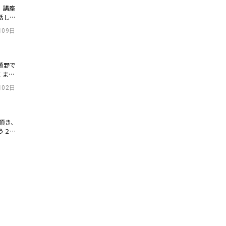
。講座
話しを
月09日
瀬野で
くまで
月02日
頂き、
う２側