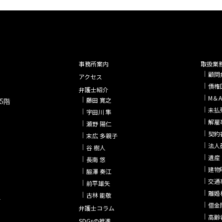
事務所案内
取扱業
顧問
アクセス
債権
弁護士紹介
M＆
藤田 寛之
5階
未払
宇田川 隼
解雇
瀬野 陽仁
契約
末広 多親子
法人
谷 樹人
遺産
長南 悠
建物
𦚰澤 奏江
交通
前平雄矢
離婚
古林 能敬
4
借金
弁護士コラム
高齢
SDGsの推進