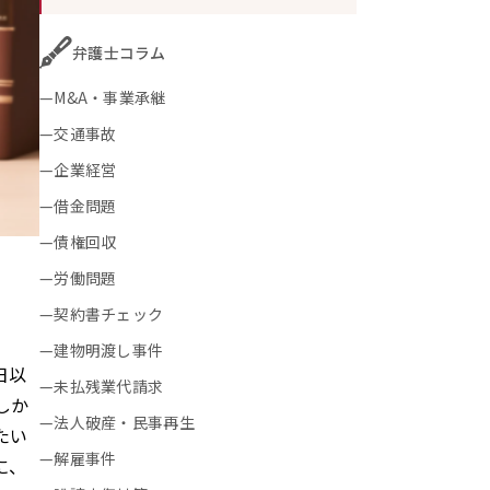
弁護士コラム
M&A・事業承継
交通事故
企業経営
借金問題
債権回収
労働問題
契約書チェック
建物明渡し事件
日以
未払残業代請求
しか
法人破産・民事再生
たい
解雇事件
に、