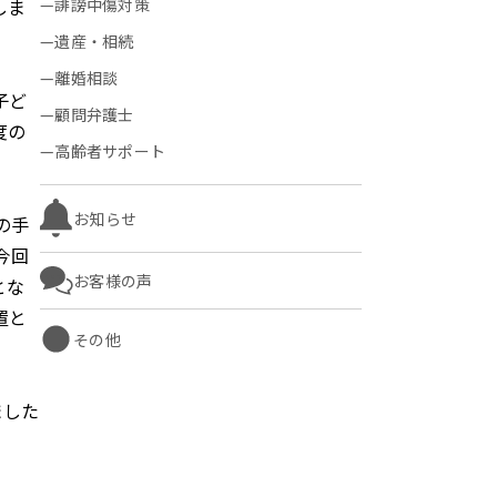
しま
誹謗中傷対策
遺産・相続
離婚相談
子ど
顧問弁護士
度の
高齢者サポート
お知らせ
の手
今回
お客様の声
とな
置と
その他
ました