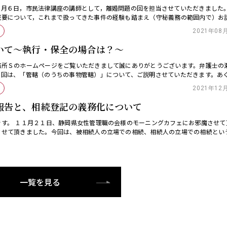
０月６日，市民法律講座の講師として，離婚問題の回を担当させていただきました
概要について，これまで扱ってきた事件の経験も踏まえ（守秘義務の範囲内で）お
ました。普段の法律相談 […]
2021年08
いて～執行・保全の場合は？～
務所Ｓのホームページをご覧いただきまして誠にありがとうございます。弁護士の
今回は、「管轄（のうちの事物管轄）」について、ご説明させていただきます。あ
に過ぎず、個別のケース […]
2021年12
報告と、相続登記の義務化について
です。 １１月２１日、静岡県女性管理職の会様のモーニングカフェにお邪魔させて
させて頂きました。今回は、被相続人の立場での相続、相続人の立場での相続とい
言と相続放棄の話をさ […]
一覧を見る