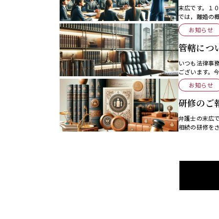
末広です。１
では，離婚の
させていただき
お知らせ
管轄につ
いつも法律事
ございます。
も大雑把な説明
お知らせ
研修のご
弁護士の末広
相続の研修を
面から、主に遺