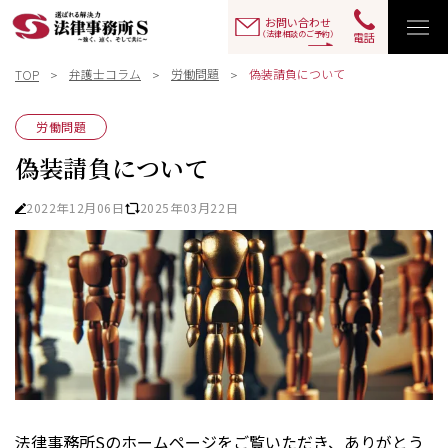
お問い合わせ
（法律相談のご予約）
電話
弁護士コラム
労働問題
偽装請負について
TOP
労働問題
偽装請負について
2022年12月06日
2025年03月22日
法律事務所Sのホームページをご覧いただき、ありがとう