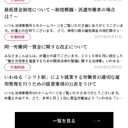
最低賃金制度について～制度概観・派遣労働者の場合
は？～
いつも法律事務所Ｓのホームページをご覧いただき誠にありがとうございま
す。弁護士の古林でございます。 さて、神奈川県の最低賃金の改訂額が１０
４０円に改訂されました。１０１２円から２８円の値上げとなりました。本
労働問題
2021年05月31日
稿では、改めて […]
同一労働同一賃金に関する改正について
みなさまこんばんは。弁護士の森でございます。２０１８年６月に成立した
「働き方改革を推進するための関係法律の整備に関する法律案」いわゆる
「働き方改革関連法案」の一つとして，同一賃金同一労働に関する法律の改
労働問題
2022年02月01日
正が行われました。 […]
いわゆる「シフト制」により就業する労働者の適切な雇
用管理を行うための留意事項の公表をうけて
いつも法律事務所Sのホームページをご覧いただきありがとうございます。
弁護士の谷です。さて、本年１月１１日に厚生労働省より「いわゆる『シフ
ト制』により就業する労働者の適切な雇用管理を行うための留意事項」（以
下「留意事項」と […]
一覧を見る