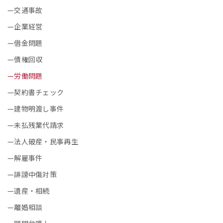
交通事故
企業経営
借金問題
債権回収
労働問題
契約書チェック
建物明渡し事件
未払残業代請求
法人破産・民事再生
解雇事件
誹謗中傷対策
遺産・相続
離婚相談