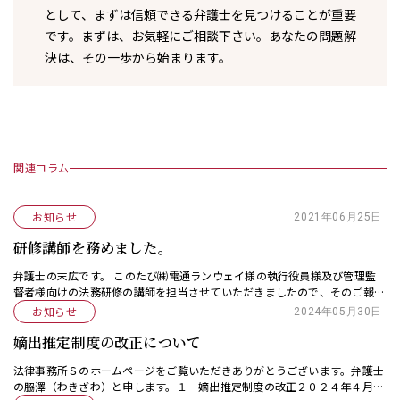
として、まずは信頼できる弁護士を見つけることが重要
です。まずは、お気軽にご相談下さい。あなたの問題解
決は、その一歩から始まります。
関連コラム
お知らせ
2021年06月25日
研修講師を務めました。
弁護士の末広です。 このたび㈱電通ランウェイ様の執行役員様及び管理監
督者様向けの法務研修の講師を担当させていただきましたので、そのご報告
です。 今回の研修では、研修に先立ち、ご担当者様とのお打ち合わせの機
お知らせ
2024年05月30日
会を頂き、クライ […]
嫡出推定制度の改正について
法律事務所Ｓのホームページをご覧いただきありがとうございます。弁護士
の𦚰澤（わきざわ）と申します。１ 嫡出推定制度の改正２０２４年４月１