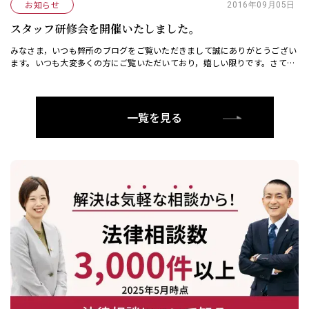
日をもって、嫡出推定制度が改正されました。従来のこの制度では、離婚の
お知らせ
2016年09月05日
時から３００日以 […]
スタッフ研修会を開催いたしました。
みなさま，いつも弊所のブログをご覧いただきまして誠にありがとうござい
ます。いつも大変多くの方にご覧いただいており，嬉しい限りです。さて，
本日は，スタッフ研修の日でした。具体的には，弁護士及び経験豊富なスタ
ッフが講師となり […]
一覧を見る