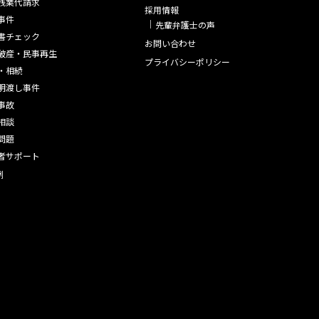
残業代請求
採用情報
事件
先輩弁護士の声
書チェック
お問い合わせ
破産・民事再生
プライバシーポリシー
・相続
明渡し事件
事故
相談
問題
者サポート
例