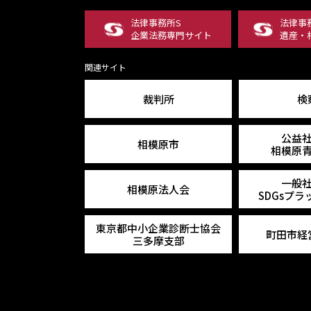
法律事務所S
法律事
企業法務専門サイト
遺産・
関連サイト
裁判所
検
公益
相模原市
相模原
一般
相模原法人会
SDGsプ
東京都中小企業診断士協会
町田市経
三多摩支部