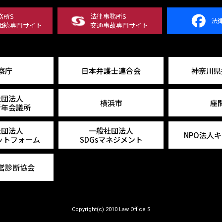
務所S
法律事務所S
法
相続専門サイト
交通事故専門サイト
察庁
日本弁護士連合会
神奈川県
社団法人
横浜市
座
青年会議所
社団法人
一般社団法人
NPO法人
ラットフォーム
SDGsマネジメント
営診断協会
Copyright(c) 2010 Law Office S