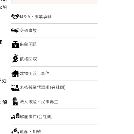
な施
M＆A・事業承継
交通事故
ま
借金問題
債権回収
建物明渡し事件
51
未払残業代請求(会社側)
法人破産・民事再生
て解
解雇事件(会社側)
遺産・相続